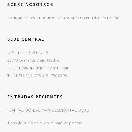
SOBRE NOSOTROS
Realizamos todos nuestros trabajos en la Comunidad de Madrid
SEDE CENTRAL
c/ Platino, 4, 6, 8 Nave 9
28770 Colmenar Viejo, Madrid
Email: info@oroinciensoymirra.com
Tlf: 91 736 00 64 // Fax: 91 736 02 70
ENTRADAS RECIENTES
PLANTAS IDÓNEAS PARA DECORAR FACHADAS
Tipos de suelo en el jardín para las plantas